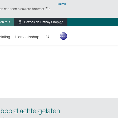
Sluiten
en naar een nieuwere browser. Zie
en reis
Bezoek de Cathay Shop
Nieuw
venster
Cathay
openen
taling
Lidmaatschap
Pacific
zoeken
boord achtergelaten