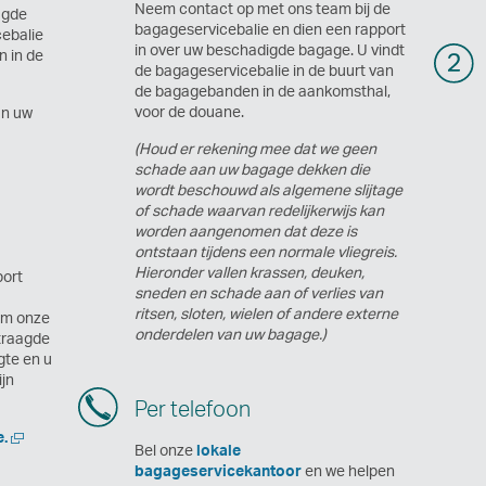
Neem contact op met ons team bij de
agde
bagageservicebalie en dien een rapport
cebalie
in over uw beschadigde bagage. U vindt
n in de
de bagageservicebalie in de buurt van
de bagagebanden in de aankomsthal,
voor de douane.
an uw
(Houd er rekening mee dat we geen
schade aan uw bagage dekken die
wordt beschouwd als algemene slijtage
of schade waarvan redelijkerwijs kan
worden aangenomen dat deze is
ontstaan tijdens een normale vliegreis.
Hieronder vallen krassen, deuken,
port
sneden en schade aan of verlies van
ritsen, sloten, wielen of andere externe
om onze
onderdelen van uw bagage.)
traagde
gte en u
ijn
Per telefoon
Nieuw
.
Bel onze
lokale
venster
bagageservicekantoor
en we helpen
openen