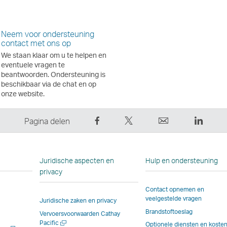
Neem voor ondersteuning
contact met ons op
We staan klaar om u te helpen en
eventuele vragen te
beantwoorden. Ondersteuning is
beschikbaar via de chat en op
onze website.
Deel
Tweet
E-
Linked
Pagina delen
op
dit
mail
Deze
Facebook
–
Deze
link
–
Link
link
opent
Juridische aspecten en
Hulp en ondersteuning
Link
opent
opent
in
privacy
opent
in
in
een
Contact opnemen en
in
een
een
nieuw
veelgestelde vragen
Juridische zaken en privacy
een
nieuw
nieuw
venste
Brandstoftoeslag
Vervoersvoorwaarden Cathay
nieuw
venster
venster
dat
Nieuw
Pacific
Optionele diensten en koste