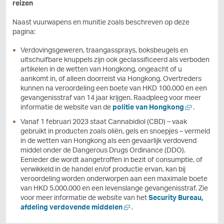
reizen
Naast vuurwapens en munitie zoals beschreven op deze
pagina:
Verdovingsgeweren, traangassprays, boksbeugels en
uitschuifbare knuppels zijn ook geclassificeerd als verboden
artikelen in de wetten van Hongkong, ongeacht of u
aankomt in, of alleen doorreist via Hongkong. Overtreders
kunnen na veroordeling een boete van HKD 100.000 en een
gevangenisstraf van 14 jaar krijgen. Raadpleeg voor meer
N
informatie de website van de
politie van Hongkong
.
i
Vanaf 1 februari 2023 staat Cannabidiol (CBD) – vaak
e
gebruikt in producten zoals oliën, gels en snoepjes – vermeld
u
in de wetten van Hongkong als een gevaarlijk verdovend
w
middel onder de Dangerous Drugs Ordinance (DDO).
v
Eenieder die wordt aangetroffen in bezit of consumptie, of
e
verwikkeld in de handel en/of productie ervan, kan bij
n
veroordeling worden onderworpen aan een maximale boete
s
van HKD 5.000.000 en een levenslange gevangenisstraf. Zie
t
voor meer informatie de website van het
Security Bureau,
e
N
afdeling verdovende middelen
.
r
i
o