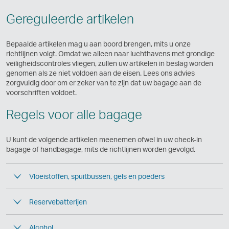
e
p
u
Gereguleerde artikelen
e
w
n
v
e
e
Bepaalde artikelen mag u aan boord brengen, mits u onze
n
n
richtlijnen volgt. Omdat we alleen naar luchthavens met grondige
s
veiligheidscontroles vliegen, zullen uw artikelen in beslag worden
t
genomen als ze niet voldoen aan de eisen. Lees ons advies
e
zorgvuldig door om er zeker van te zijn dat uw bagage aan de
r
voorschriften voldoet.
o
p
Regels voor alle bagage
e
n
e
U kunt de volgende artikelen meenemen ofwel in uw check-in
n
bagage of handbagage, mits de richtlijnen worden gevolgd.
Vloeistoffen, spuitbussen, gels en poeders
Reservebatterijen
Alcohol