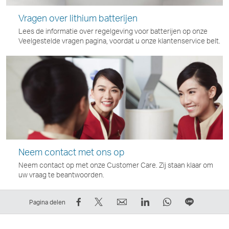
Vragen over lithium batterijen
Lees de informatie over regelgeving voor batterijen op onze
Veelgestelde vragen pagina, voordat u onze klantenservice belt.
Neem contact met ons op
Neem contact op met onze Customer Care. Zij staan klaar om
uw vraag te beantwoorden.
Deel
Tweet
E-
LinkedIn
WhatsApp
Delen
Pagina delen
op
dit
mail
Deze
Deze
op
Facebook
–
Deze
link
link
LIJN