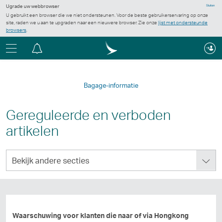
Ugrade uw webbrowser
Sluiten
U gebruikt een browser die we niet ondersteunen. Voor de beste gebruikerservaring op onze
site, raden we u aan te upgraden naar een nieuwere browser. Zie onze
lijst met ondersteunde
browsers
.
Menu
Berichtencentrum
Bagage-informatie
Gereguleerde en verboden
artikelen
Bekijk
Bekijk andere secties
andere
secties
Waarschuwing voor klanten die naar of via Hongkong