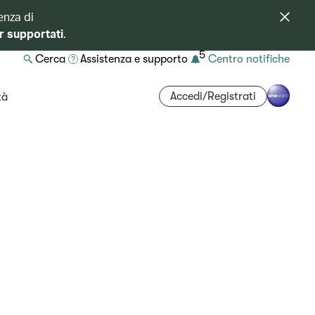
enza di
r supportati
.
5
Cerca
Assistenza e supporto
Centro notifiche
Accedi/Registrati
tà