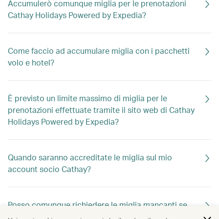
Accumulerò comunque miglia per le prenotazioni
Cathay Holidays Powered by Expedia?
Come faccio ad accumulare miglia con i pacchetti
volo e hotel?
È previsto un limite massimo di miglia per le
prenotazioni effettuate tramite il sito web di Cathay
Holidays Powered by Expedia?
Quando saranno accreditate le miglia sul mio
account socio Cathay?
Posso comunque richiedere le miglia mancanti se
non ho inserito il mio codice socio al momento della