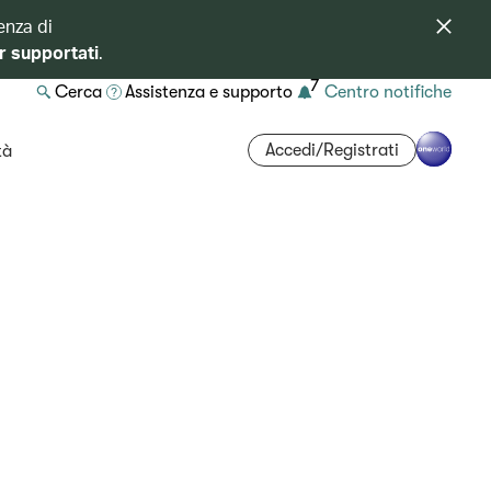
enza di
r supportati
.
7
Cerca
Assistenza e supporto
Centro notifiche
Accedi/Registrati
tà