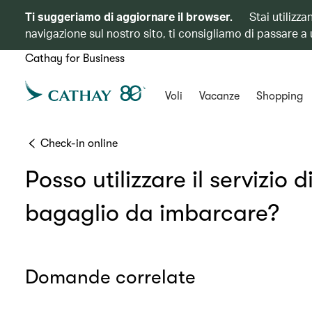
Ti suggeriamo di aggiornare il browser.
Stai utilizz
navigazione sul nostro sito, ti consigliamo di passare a
Cathay for Business
Voli
Vacanze
Shopping
Check-in online
Posso utilizzare il servizio
bagaglio da imbarcare?
Domande correlate