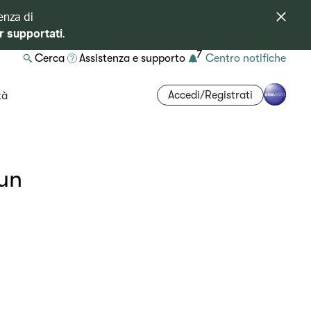
enza di
r supportati
.
7
Cerca
Assistenza e supporto
Centro notifiche
Accedi/Registrati
tà
 un