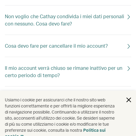
Non voglio che Cathay condivida i miei dati personali
con nessuno. Cosa devo fare?
Cosa devo fare per cancellare il mio account?
Il mio account verrà chiuso se rimane inattivo per un
certo periodo di tempo?
Come faccio a mantenere attivo il mio account
Usiamo i cookie per assicurarci che il nostro sito web
Cathay?
funzioni correttamente e per offrirti la migliore esperienza
di navigazione possibile. Continuando a utilizzare il nostro
sito, acconsenti all’utilizzo dei cookie. Se desideri saperne
di più su come utilizziamo i cookie e/o modificare le tue
Come faccio a scollegare i miei account Cathay e
preferenze sui cookie, consulta la nostra
Politica sui
OpenRice?