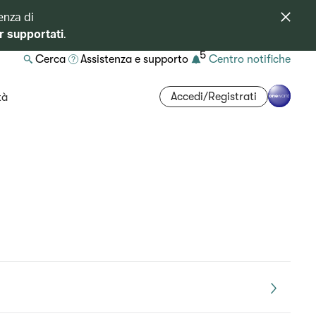
enza di
r supportati
.
5
Cerca
Assistenza e supporto
Centro notifiche
Accedi/Registrati
tà