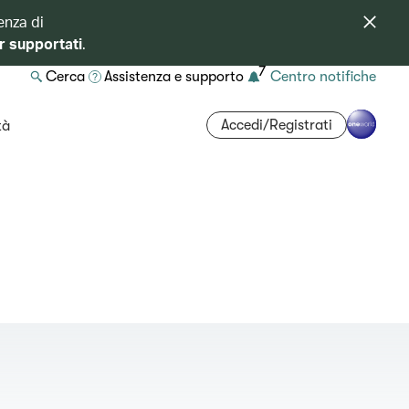
enza di
r supportati
.
7
Cerca
Assistenza e supporto
Centro notifiche
Accedi/Registrati
tà