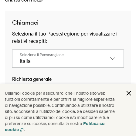
(open in a new window)
Chiamaci
Seleziona il tuo Paese/regione per visualizzare i
relativi recapiti:
Seleziona il Paese/regione
Italia
Richiesta generale
+39 0699749205
Usiamo i cookie per assicurarci che il nostro sito web
funzioni correttamente e per offrirti la migliore esperienza
Se stai chiamando dall'estero, potrebbe
di navigazione possibile. Continuando a utilizzare il nostro
essere applicato un addebito per l'estero.
sito, acconsenti all’utilizzo dei cookie. Se desideri saperne
di più su come utilizziamo i cookie e/o modificare le tue
preferenze sui cookie, consulta la nostra
Politica sui
Servizio Bagagli
cookie
.