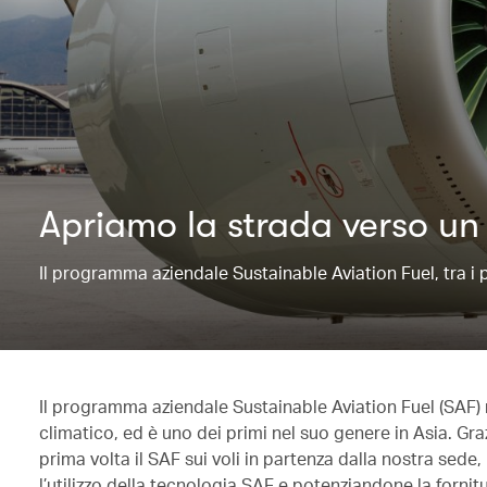
Apriamo la strada verso un 
Il programma aziendale Sustainable Aviation Fuel, tra i 
Il programma aziendale Sustainable Aviation Fuel (SAF)
climatico, ed è uno dei primi nel suo genere in Asia. Graz
prima volta il SAF sui voli in partenza dalla nostra se
l’utilizzo della tecnologia SAF e potenziandone la fornitu