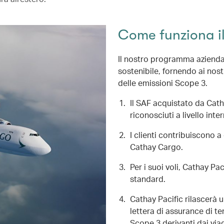
Come funziona 
Il nostro programma aziendal
sostenibile, fornendo ai nost
delle emissioni Scope 3.
Il SAF acquistato da Catha
riconosciuti a livello inte
I clienti contribuiscono a 
Cathay Cargo.
Per i suoi voli, Cathay Pac
standard.
Cathay Pacific rilascerà u
lettera di assurance di te
Scope 3 derivanti dai via