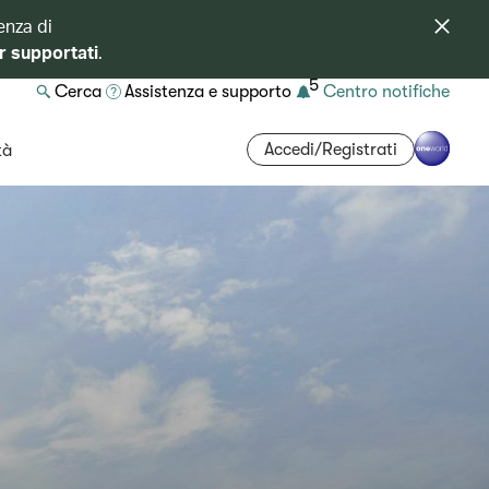
enza di
r supportati
.
5
Cerca
Assistenza e supporto
Centro notifiche
Accedi/Registrati
tà