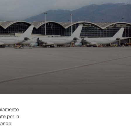
mbiamento
ato per la
liando