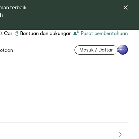
man terbaik
ah
6
Cari
Bantuan dan dukungan
Pusat pemberitahuan
Masuk / Daftar
otaan