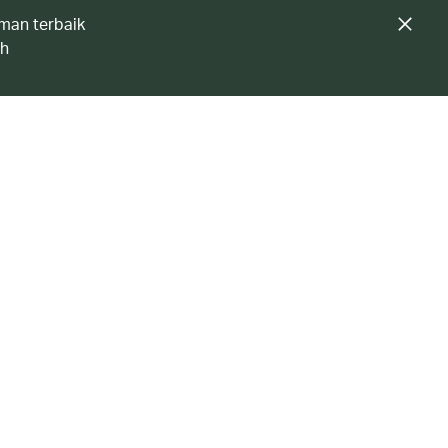
man terbaik
ah