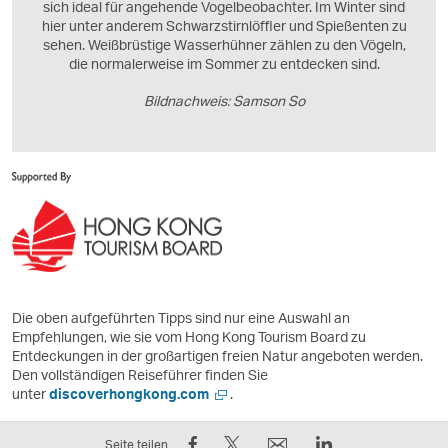
sich ideal für angehende Vogelbeobachter. Im Winter sind
hier unter anderem Schwarzstirnlöffler und Spießenten zu
sehen. Weißbrüstige Wasserhühner zählen zu den Vögeln,
die normalerweise im Sommer zu entdecken sind.
Bildnachweis: Samson So
Die oben aufgeführten Tipps sind nur eine Auswahl an
Empfehlungen, wie sie vom Hong Kong Tourism Board zu
Entdeckungen in der großartigen freien Natur angeboten werden.
Den vollständigen Reiseführer finden Sie
,
unter
discoverhongkong.com
.
der
Link
Auf
Twittern
E-
LinkedIn
Seite teilen