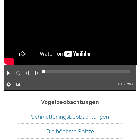
Play
Restart
Rewind
Forward
Preferences
Enter
0:00
/ 2:03
full
,
Vogelbeobachtungen
screen
undefined
Schmetterlingsbeobachtungen
Die höchste Spitze