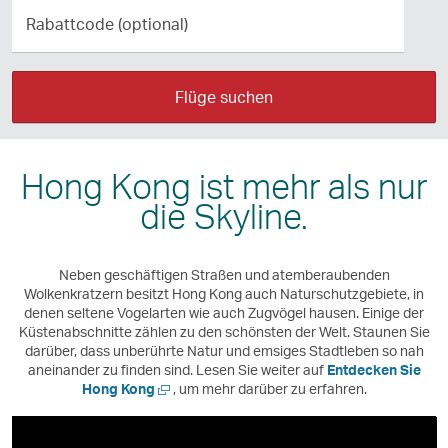
mit
Rabattcode
Erw
Rei
(optional)
Kin
Dr
mit
Dr
Sie
Kle
Flüge suchen
Sie
zu
Dr
zu
Öf
Sie
Öf
Hong Kong ist mehr als nur
die
zu
die
die Skyline.
Ein
Öf
Ein
die
Neben geschäftigen Straßen und atemberaubenden
Ein
Wolkenkratzern besitzt Hong Kong auch Naturschutzgebiete, in
denen seltene Vogelarten wie auch Zugvögel hausen. Einige der
Küstenabschnitte zählen zu den schönsten der Welt. Staunen Sie
darüber, dass unberührte Natur und emsiges Stadtleben so nah
aneinander zu finden sind. Lesen Sie weiter auf
Entdecken Sie
Neues
Hong Kong
, um mehr darüber zu erfahren.
Fenster
öffnen