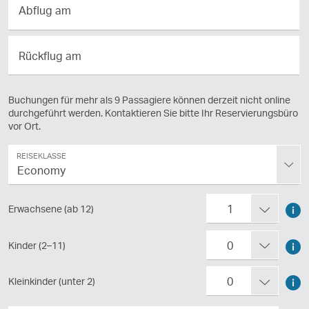
Abflug am
am
Rückflug
Rückflug am
am
Buchungen für mehr als 9 Passagiere können derzeit nicht online
durchgeführt werden. Kontaktieren Sie bitte Ihr Reservierungsbüro
vor Ort.
Reiseklasse
REISEKLASSE
Economy
Passagiere
1
Erwachsene (ab 12)
Hin
Hin
0
Kinder (2–11)
für
für
Rei
Hin
0
Kleinkinder (unter 2)
Rei
als
für