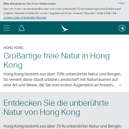
Bitte aktualisieren Sie Ihren Webbrowser.
Schließen
Der von Ihnen verwendete Browser wird nicht unterstützt. Für ein bestmögliches Erlebnis auf
unserer Website empfehlen wir ein Upgrade auf einen neueren Browser – bitte prüfen Sie
unsere Liste unterstützter Browser
.
Menü
Informationszentrum
HONG KONG
Großartige freie Natur in Hong
Kong
Hong Kong besteht aus über 70% unberührter Natur und Bergen.
So vereint diese Stadt urbane Landschaft mit Naturräumen auf
eine Art und Weise, die Sie vom ersten Augenblick an fesseln...
Entdecken Sie die unberührte
Natur von Hong Kong
Hong Kong besteht aus über 70 % unberührter Natur und Bergen.