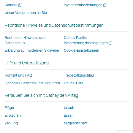
Neues
Neues
Karriere
Investorenbeziehungen
neuen
geöffnet,
geöffnet,
das
Fenster
Fenster
Unser Versprechen an Sie
Fenster
das
das
von
öffnen
öffnen
geöffnet,
von
von
externen
Rechtliche Hinweise und Datenschutzbestimmungen
das
externen
externen
Anbietern
von
Anbietern
Anbietern
betrieben
Rechtliche Hinweise und
Cathay Pacific
externen
betrieben
betrieben
wird,
Neues
Datenschutz
Beförderungsbedingungen
Fenster
Anbietern
wird,
wird,
und
Erklärung zur modernen Sklaverei
Cookie-Einstellungen
öffnen
betrieben
und
und
entspricht
Hilfe und Unterstützung
wird,
entspricht
entspricht
möglicherweise
und
möglicherweise
möglicherweise
nicht
Kontakt und FAQ
Treibstoffzuschlag
entspricht
nicht
nicht
denselben
Optionale Services und Gebühren
Online-Hilfe
möglicherweise
denselben
denselben
Zugangsrichtlin
nicht
Zugangsrichtlinien
Zugangsrichtlinien
wie
Versüßen Sie sich mit Cathay den Alltag
denselben
wie
wie
bei
Zugangsrichtlinien
bei
bei
Cathay
Flüge
Urlaub
wie
Cathay
Cathay
Pacific
Einkaufen
Essen
bei
Pacific
Pacific
Zahlung
Mitgliedschaft
Cathay
Der