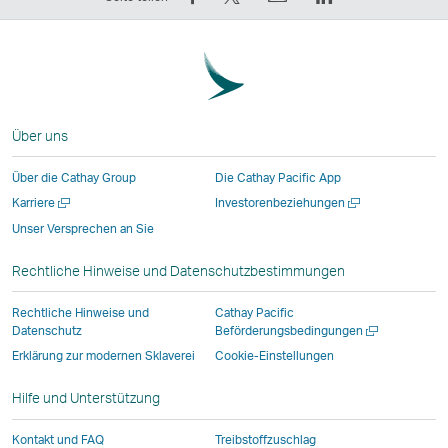
Facebook
–
Mail
Der
teilen
der
Der
Link
–
Link
Link
wird
der
wird
wird
in
Link
in
in
einem
Über uns
wird
einem
einem
neuen
in
neuen
neuen
Fenster
Über die Cathay Group
Die Cathay Pacific App
einem
Fenster
Fenster
geöffnet,
Neues
Neues
Karriere
Investorenbeziehungen
neuen
geöffnet,
geöffnet,
das
Fenster
Fenster
Unser Versprechen an Sie
Fenster
das
das
von
öffnen
öffnen
geöffnet,
von
von
externen
Rechtliche Hinweise und Datenschutzbestimmungen
das
externen
externen
Anbietern
von
Anbietern
Anbietern
betrieben
Rechtliche Hinweise und
Cathay Pacific
externen
betrieben
betrieben
wird,
Neues
Datenschutz
Beförderungsbedingungen
Fenster
Anbietern
wird,
wird,
und
Erklärung zur modernen Sklaverei
Cookie-Einstellungen
öffnen
betrieben
und
und
entspricht
Hilfe und Unterstützung
wird,
entspricht
entspricht
möglicherweise
und
möglicherweise
möglicherweise
nicht
Kontakt und FAQ
Treibstoffzuschlag