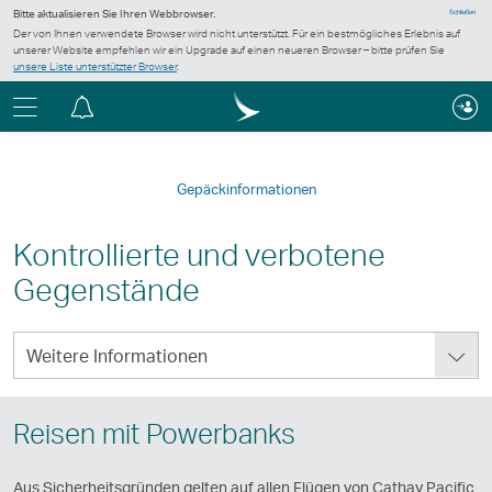
Bitte aktualisieren Sie Ihren Webbrowser.
Schließen
Der von Ihnen verwendete Browser wird nicht unterstützt. Für ein bestmögliches Erlebnis auf
unserer Website empfehlen wir ein Upgrade auf einen neueren Browser – bitte prüfen Sie
unsere Liste unterstützter Browser
.
Menü
Informationszentrum
Gepäckinformationen
Kontrollierte und verbotene
Gegenstände
Weitere
Weitere Informationen
Informationen
Reisen mit Powerbanks
Aus Sicherheitsgründen gelten auf allen Flügen von Cathay Pacific