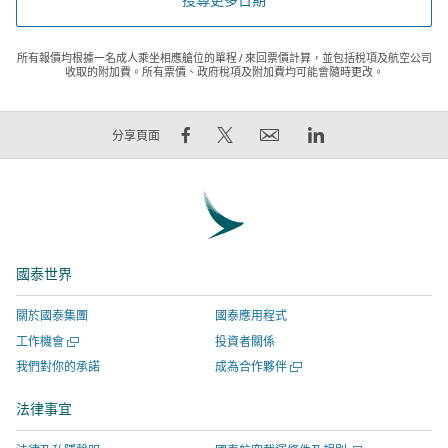
所有報價均根據一名成人乘坐相應艙位的單程 / 來回票價計算，並包括稅項及航空公司
收取的附加費。所有票價、政府稅項及附加費均可能會隨時更改。
在
在
電
LinkedIn
分享頁面
Facebook
Twitter
郵
領
上
發
連
英
分
出
結
連
享
推
將
結
–
文
於
將
國泰世界
連
–
新
於
結
連
視
新
關於國泰集團
國泰應用程式
將
結
窗
視
開
工作機會
投資者關係
於
將
開
窗
啟
開
我們對你的承諾
成為合作夥伴
新
於
啟，
開
新
啟
視
新
有
啟，
視
新
法律事宜
窗
窗
視
關
有
視
窗
開
窗
網
關