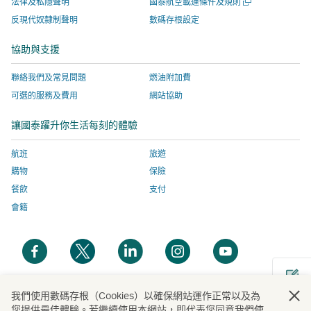
開
法律及私隱聲明
國泰航空載運條件及規則
啟，
開
站
網
啟
反現代奴隸制聲明
數碼存根設定
新
有
啟，
服
站
視
關
有
務
服
協助與支援
窗
網
關
由
務
聯絡我們及常見問題
燃油附加費
站
網
外
由
服
站
部
外
可選的服務及費用
網站協助
務
服
營
部
讓國泰躍升你生活每刻的體驗
由
務
運
營
外
由
商
運
航班
旅遊
部
外
提
商
購物
保險
營
部
供，
提
餐飲
支付
運
營
並
供，
會籍
商
運
可
並
提
商
能
可
開
開
開
開
開
供，
提
與
能
啟
啟
啟
啟
啟
並
供，
國
與
新
新
新
新
新
可
並
泰
國
視
視
視
視
視
我們使用數碼存根（Cookies）以確保網站運作正常以及為
能
可
航
泰
開
您提供最佳體驗。若繼續使用本網站，即代表您同意我們使