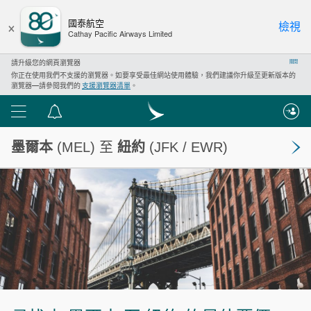
×
國泰航空
檢視
Cathay Pacific Airways Limited
請升級您的網頁瀏覽器
關閉
你正在使用我們不支援的瀏覽器。如要享受最佳網站使用體驗，我們建議你升級至更新版本的
瀏覽器—請參閱我們的
支援瀏覽器清單
。
功
通
能
告
墨爾本
(MEL) 至
紐約
(JFK / EWR)
表
中
心