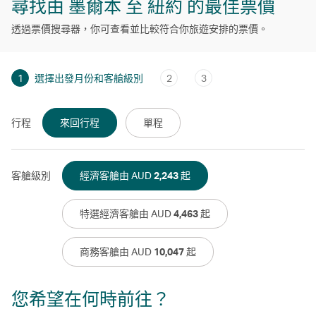
尋找由 墨爾本 至 紐約 的最佳票價
透過票價搜尋器，你可查看並比較符合你旅遊安排的票價。
1
選擇出發月份和客艙級別
2
3
行程
來回行程
單程
客艙級別
經濟客艙由 AUD
2,243
起
特選經濟客艙由 AUD
4,463
起
商務客艙由 AUD
10,047
起
您希望在何時前往？