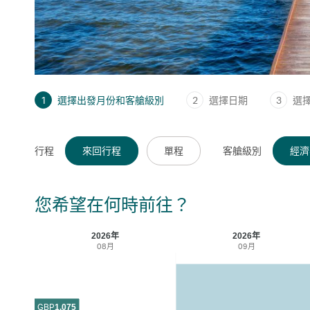
1
選擇出發月份和客艙級別
2
選擇日期
3
選
行程
來回行程
單程
客艙級別
經濟
您希望在何時前往？
2026年
2026年
08月
09月
GBP
1,075