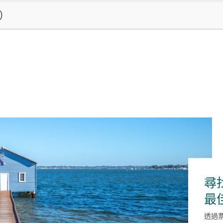
)
尋
最
透過