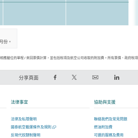
月份。
相應艙位的單程 / 來回票價計算，並包括稅項及航空公司收取的附加費。所有票價、政府稅
在
在
電
LinkedIn
分享頁面
Facebook
Twitter
郵
領
上
發
連
英
分
出
結
連
法律事宜
協助與支援
享
推
將
結
–
文
於
將
法律及私隱聲明
聯絡我們及常見問題
連
–
新
於
開
國泰航空載運條件及規則
燃油附加費
結
連
視
新
啟
將
結
窗
視
反現代奴隸制聲明
可選的服務及費用
新