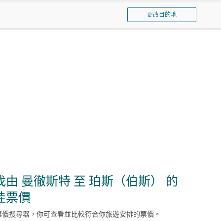
泰
更改目的地
航
空
找由 曼徹斯特 至 珀斯（伯斯） 的
佳票價
票價搜尋器，你可查看並比較符合你旅遊安排的票價。