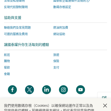
開
法律及私隱聲明
國泰航空載運條件及規則
啟，
開
站
網
啟
反現代奴隸制聲明
數碼存根設定
新
有
啟，
服
站
視
關
有
務
服
協助與支援
窗
網
關
由
務
聯絡我們及常見問題
燃油附加費
站
網
外
由
服
站
部
外
可選的服務及費用
網站協助
務
服
營
部
讓國泰躍升你生活每刻的體驗
由
務
運
營
外
由
商
運
航班
旅遊
部
外
提
商
購物
保險
營
部
供，
提
餐飲
支付
運
營
並
供，
會籍
商
運
可
並
提
商
能
可
開
開
開
開
開
供，
提
與
能
啟
啟
啟
啟
啟
並
供，
國
與
新
新
新
新
新
可
並
泰
國
視
視
視
視
視
我們使用數碼存根（Cookies）以確保網站運作正常以及為
能
可
航
泰
開
您提供最佳體驗。若繼續使用本網站，即代表您同意我們使