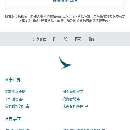
所有報價均根據一名成人乘坐相應艙位的單程 / 來回票價計算，並包括稅項及航空公司
收取的附加費。所有票價、政府稅項及附加費均可能會隨時更改。
在
在
電
LinkedIn
分享頁面
Facebook
Twitter
郵
領
上
發
連
英
分
出
結
連
享
推
將
結
–
文
於
將
國泰世界
連
–
新
於
結
連
視
新
關於國泰集團
國泰應用程式
將
結
窗
視
開
工作機會
投資者關係
於
將
開
窗
啟
開
我們對你的承諾
成為合作夥伴
新
於
啟，
開
新
啟
視
新
有
啟，
視
新
法律事宜
窗
窗
視
關
有
視
窗
開
窗
網
關