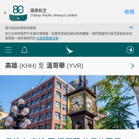
×
國泰航空
檢視
Cathay Pacific Airways Limited
請升級您的網頁瀏覽器
關閉
你正在使用我們不支援的瀏覽器。如要享受最佳網站使用體驗，我們建議你升級至更新版本的
瀏覽器—請參閱我們的
支援瀏覽器清單
。
功
通
能
告
高雄
(KHH) 至
溫哥華
(YVR)
表
中
心