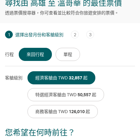
尋找由 高雄 至 溫哥華 的最佳票價
透過票價搜尋器，你可查看並比較符合你旅遊安排的票價。
1
選擇出發月份和客艙級別
2
3
行程
來回行程
單程
客艙級別
經濟客艙由 TWD
32,857
起
特選經濟客艙由 TWD
50,557
起
商務客艙由 TWD
126,010
起
您希望在何時前往？