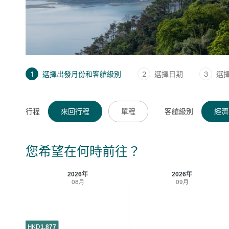
1
選擇出發月份和客艙級別
2
選擇日期
3
選
行程
來回行程
單程
客艙級別
經濟
您希望在何時前往？
2026年
2026年
08月
09月
HKD
1,877