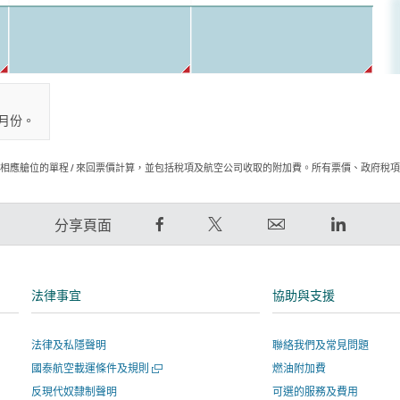
月份。
相應艙位的單程 / 來回票價計算，並包括稅項及航空公司收取的附加費。所有票價、政府稅
在
在
電
LinkedIn
分享頁面
Facebook
Twitter
郵
領
上
發
連
英
分
出
結
連
法律事宜
協助與支援
享
推
將
結
–
文
於
將
法律及私隱聲明
聯絡我們及常見問題
連
–
新
於
開
國泰航空載運條件及規則
燃油附加費
結
連
視
新
啟
將
結
窗
視
反現代奴隸制聲明
可選的服務及費用
新