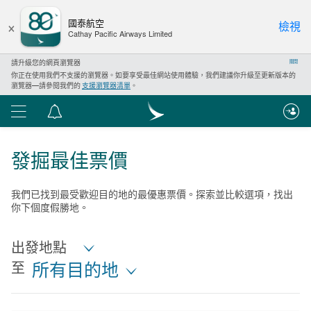
×
國泰航空
檢視
Cathay Pacific Airways Limited
請升級您的網頁瀏覽器
關閉
你正在使用我們不支援的瀏覽器。如要享受最佳網站使用體驗，我們建議你升級至更新版本的
瀏覽器—請參閱我們的
支援瀏覽器清單
。
功
通
能
告
表
中
發掘最佳票價
心
我們已找到最受歡迎目的地的最優惠票價。探索並比較選項，找出
你下個度假勝地。
出發地點
至
所有目的地