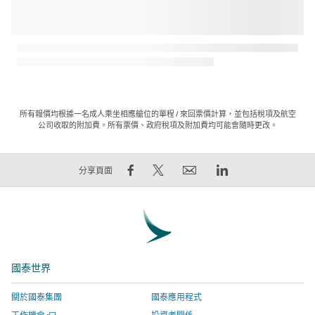
所有報價均根據一名成人乘坐相應艙位的單程 / 來回票價計算，並包括稅項及航空
公司收取的附加費。所有票價、政府稅項及附加費均可能會隨時更改。
在
在
電
LinkedIn
分享頁面
Facebook
Twitter
郵
領
上
發
連
英
分
出
結
連
享
推
將
結
–
文
於
將
國泰世界
連
–
新
於
結
連
視
新
關於國泰集團
國泰應用程式
將
結
窗
視
開