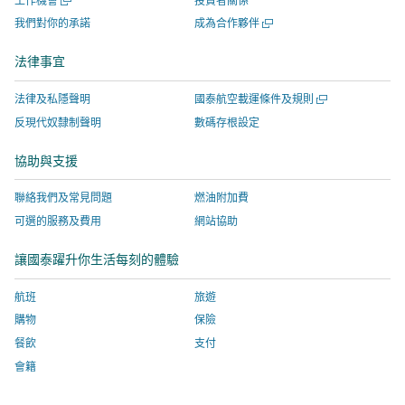
工作機會
投資者關係
於
將
開
窗
啟
開
我們對你的承諾
成為合作夥伴
新
於
啟，
開
新
啟
視
新
有
啟，
視
新
法律事宜
窗
窗
視
關
有
視
窗
開
窗
網
關
開
法律及私隱聲明
國泰航空載運條件及規則
啟，
開
站
網
啟
反現代奴隸制聲明
數碼存根設定
新
有
啟，
服
站
視
關
有
務
服
協助與支援
窗
網
關
由
務
聯絡我們及常見問題
燃油附加費
站
網
外
由
服
站
部
外
可選的服務及費用
網站協助
務
服
營
部
讓國泰躍升你生活每刻的體驗
由
務
運
營
外
由
商
運
航班
旅遊
部
外
提
商
購物
保險
營
部
供，
提
餐飲
支付
運
營
並
供，
會籍
商
運
可
並
提
商
能
可