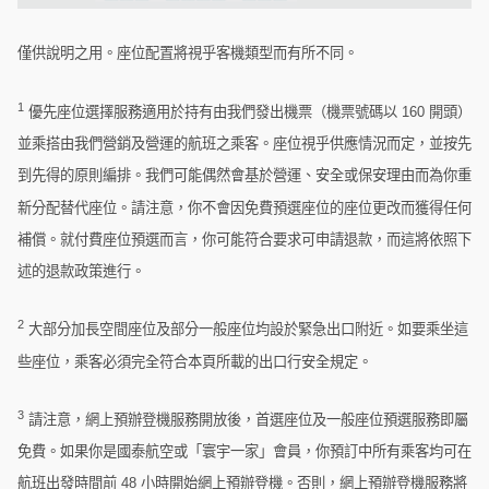
僅供說明之用。座位配置將視乎客機類型而有所不同。
1
優先座位選擇服務適用於持有由我們發出機票（機票號碼以 160 開頭）
並乘搭由我們營銷及營運的航班之乘客。座位視乎供應情況而定，並按先
到先得的原則編排。我們可能偶然會基於營運、安全或保安理由而為你重
新分配替代座位。請注意，你不會因免費預選座位的座位更改而獲得任何
補償。就付費座位預選而言，你可能符合要求可申請退款，而這將依照下
述的退款政策進行。
2
大部分加長空間座位及部分一般座位均設於緊急出口附近。如要乘坐這
些座位，乘客必須完全符合本頁所載的出口行安全規定。
3
請注意，網上預辦登機服務開放後，首選座位及一般座位預選服務即屬
免費。如果你是國泰航空或「寰宇一家」會員，你預訂中所有乘客均可在
航班出發時間前 48 小時開始網上預辦登機。否則，網上預辦登機服務將