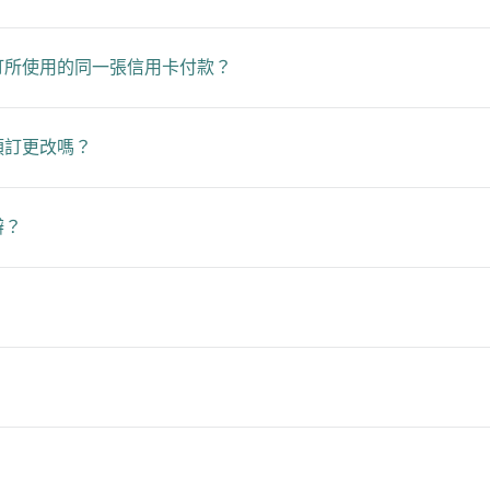
訂所使用的同一張信用卡付款？
預訂更改嗎？
辦？