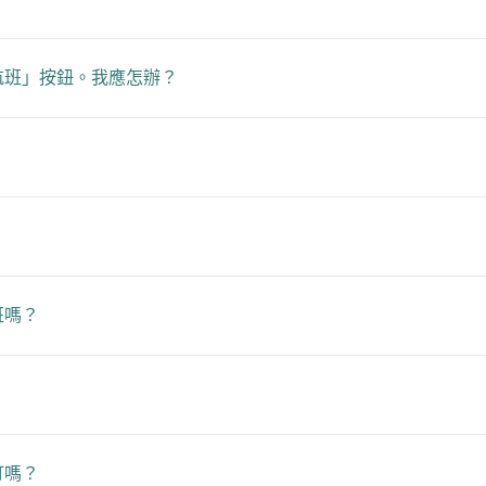
航班」按鈕。我應怎辦？
班嗎？
訂嗎？