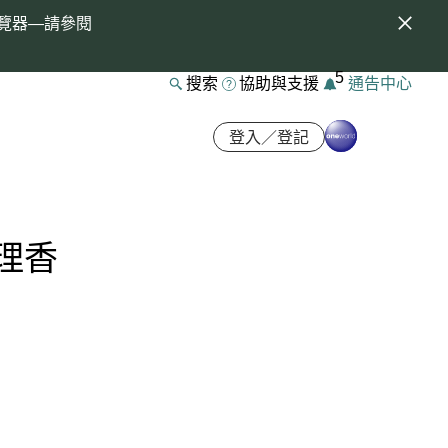
覽器—請參閱
5
搜索
協助與支援
通告中心
登入／登記
理香