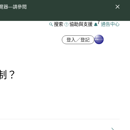
覽器—請參閱
7
搜索
協助與支援
通告中心
登入／登記
制？