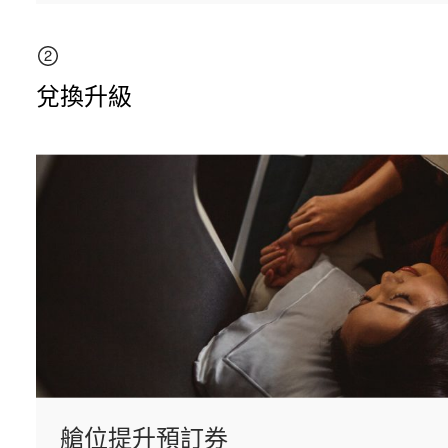
兌換升級
艙位提升預訂券