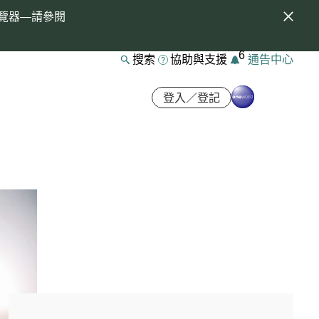
覽器—請參閱
6
搜索
協助與支援
通告中心
登入／登記