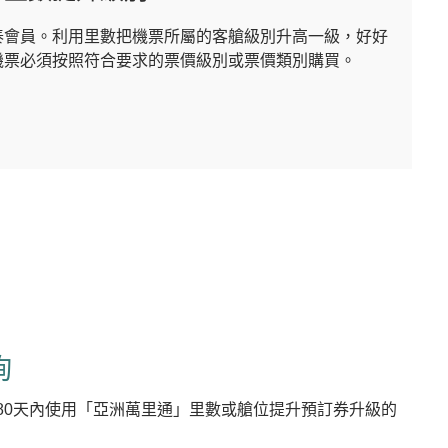
泰會員。利用里數把機票所屬的客艙級別升高一級，好好
機票必須按照符合要求的票價級別或票價類別購買。
詢
180天內使用「亞洲萬里通」里數或艙位提升預訂券升級的