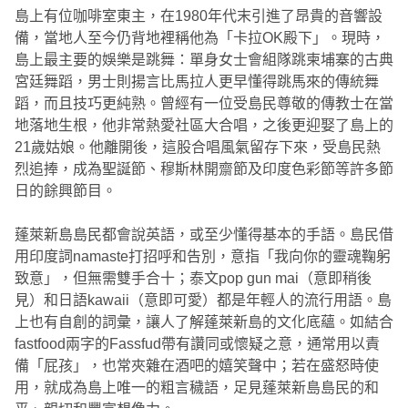
島上有位咖啡室東主，在1980年代末引進了昂貴的音響設
備，當地人至今仍背地裡稱他為「卡拉OK殿下」。現時，
島上最主要的娛樂是跳舞：單身女士會組隊跳柬埔寨的古典
宮廷舞蹈，男士則揚言比馬拉人更早懂得跳馬來的傳統舞
蹈，而且技巧更純熟。曾經有一位受島民尊敬的傳教士在當
地落地生根，他非常熱愛社區大合唱，之後更迎娶了島上的
21歲姑娘。他離開後，這股合唱風氣留存下來，受島民熱
烈追捧，成為聖誕節、穆斯林開齋節及印度色彩節等許多節
日的餘興節目。
蓬萊新島島民都會說英語，或至少懂得基本的手語。島民借
用印度詞namaste打招呼和告別，意指「我向你的靈魂鞠躬
致意」，但無需雙手合十；泰文pop gun mai（意即稍後
見）和日語kawaii（意即可愛）都是年輕人的流行用語。島
上也有自創的詞彙，讓人了解蓬萊新島的文化底蘊。如結合
fastfood兩字的Fassfud帶有讚同或懷疑之意，通常用以責
備「屁孩」，也常夾雜在酒吧的嬉笑聲中；若在盛怒時使
用，就成為島上唯一的粗言穢語，足見蓬萊新島島民的和