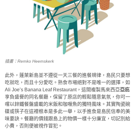
插畫：Remko Heemskerk
此外，蓬萊新島並不遵從一天三餐的進餐規律，島民只要想
吃就吃，而且十分愛吃。熟食市場絕對不是唯一的選擇，如
Ali Joe’s Banana Leaf Restaurant，這間複製馬來西亞
亞庇
享負盛譽的同名餐廳，保留了原店的輕鬆隨意氣氛，你可一
嚐以鋅鐵餐盤盛載的米飯和咖喱魚的獨特風味。其實陶瓷碗
碟或筷子在這裡根本是多此一舉，以手進食是島民信奉的美
味要訣。餐廳的價錢跟島上的物價一樣十分廉宜，切記別給
小費，否則便被視作冒犯。