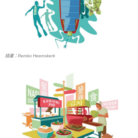
插畫：Remko Heemskerk