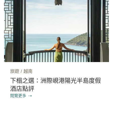
旅遊
/
越南
下榻之選：洲際峴港陽光半島度假
酒店點評
閱覽更多