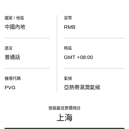
國家 / 地區
貨幣
中國內地
RMB
語言
時區
普通話
GMT +08:00
機場代碼
氣候
PVG
亞熱帶濕潤氣候
發掘最佳票價飛往
上海