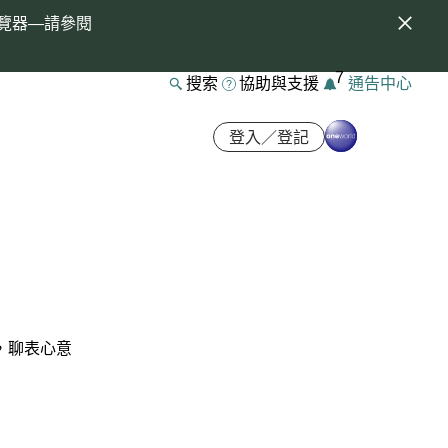
覽器—請參閱
7
搜索
協助與支援
通告中心
登入／登記
，聊表心意