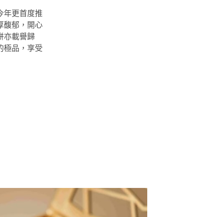
今年更首度推
厚馥郁，開心
餅亦載譽歸
的極品，享受