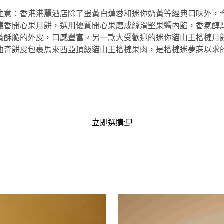
注意：香港港麗酒店除了蛋黃白蓮蓉和迷你奶黃等經典口味外，
馥香開心果月餅，選用優質開心果磨成絲滑堅果醬內餡，香氣醇
黃酥脆的外皮，口感豐富。另一款大受歡迎的迷你貓山王榴槤月
曲奇餅皮包裹馬來西亞頂級貓山王榴槤果肉，是榴槤迷夢寐以求
立即選購
(open in a new window)