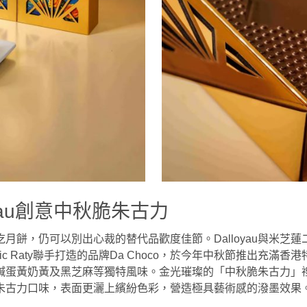
oyau創意中秋脆朱古力
月餅，仍可以別出心裁的替代品歡度佳節。Dalloyau與米芝蓮
Eric Raty聯手打造的品牌Da Choco，於今年中秋節推出充滿
鹹蛋黃奶黃及黑芝麻等獨特風味。金光璀璨的「中秋脆朱古力」
朱古力口味，表面更灑上繽紛色彩，營造極具藝術感的潑墨效果