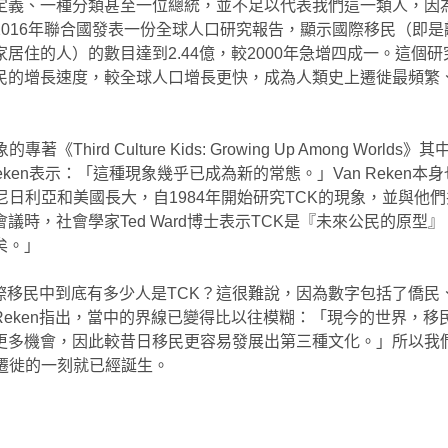
定義、一種分類甚至一位總統，並不足以代表我們這一類人，因
2016年聯合國發表一份全球人口研究報告，顯示國際移民（即是
居住的人）的數目達到2.44億，較2000年急增四成一。這個
民的增長速度，較全球人口增長更快，成為人類史上遷徙最頻繁
專著《Third Culture Kids: Growing Up Among Worlds
n Reken表示：「這種現象幾乎已成為新的常態。」Van Reken本
尼日利亞和美國長大，自1984年開始研究TCK的現象，並與他
議時，社會學家Ted Ward博士表示TCK是『未來公民的原型
矣。」
億國際移民中到底有多少人是TCK？這很難說，因為數字包括了僑民
 Reken指出，當中的界線已變得比以往模糊：「現今的世界，
更多機會，因此較昔日移民更容易發展出第三種文化。」所以我
們遷徙的一刻就已經誕生。