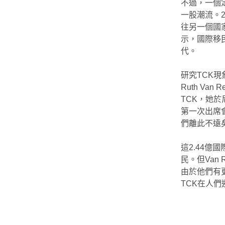
不過，一個
一股潮流。
往另一個國家
示，國際移
代。
研究TCK現象的
Ruth Va
TCK，她於
第一次出席會
們離此不遠
這2.44
民。但Van
由於他們有
TCK在人