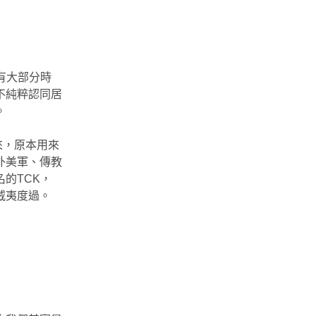
有大部分時
不純粹認同居
。
出來，原本用來
外美軍、傳教
的TCK，
威夷度過。