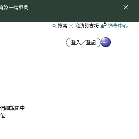
覽器—請參閱
5
搜索
協助與支援
通告中心
登入／登記
我們細說箇中
位