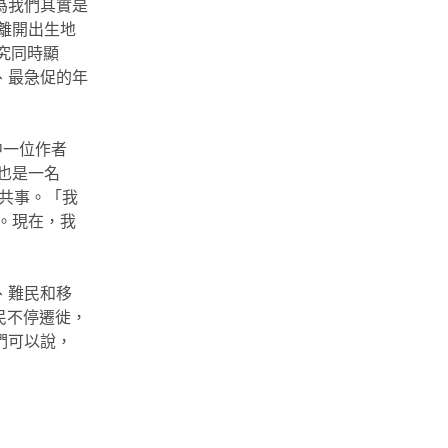
為我們其實是
離開出生地
研究同時顯
、最急促的年
》其中一位作者
身也是一名
們共事。「我
』。現在，我
、難民和移
移民不停遷徙，
們可以說，