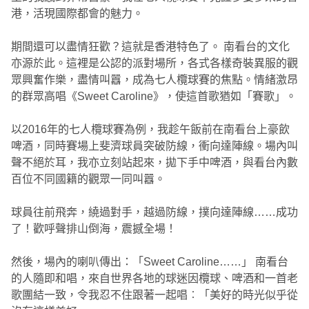
港，活現國際都會的魅力。
期間還可以盡情狂歡？這就是香港特色了。 南看台的文化
亦源於此。這裡是公認的派對場所，各式各樣奇裝異服的觀
眾興奮作樂，盡情叫囂，成為七人欖球賽的焦點。情緒激昂
的群眾高唱《Sweet Caroline》，使這首歌猶如「賽歌」。
以2016年的七人欖球賽為例，我趁午飯前在南看台上豪飲
啤酒，同時賽場上斐濟球員突破防線，衝向達陣線。場內叫
聲不絕於耳，我亦立刻站起來，拋下手中啤酒，與看台內數
百位不同國籍的觀眾一同叫囂。
球員往前飛奔，繞過對手，越過防線，撲向達陣線……成功
了！歡呼聲排山倒海，震撼全場！
然後，場內的喇叭傳出：「Sweet Caroline……」 南看台
的人隨即和唱，來自世界各地的球迷因欖球、啤酒和一首老
歌團結一致，令我忍不住跟著一起唱︰「美好的時光似乎從