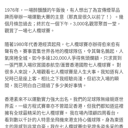
1976年，一場醉醺醺的午飯後，有人想出了為宣傳煙草品
牌而舉辦一場運動大賽的主意（那真是很久以前了！）。幾
個月倏忽過去；終於在一個下午，3,000名觀眾聚首一堂，
觀賞了一場七人欖球賽。
隨著1980年代香港經濟起飛，七人欖球賽亦辦得愈來愈有
聲有色。賽事雲集世界各地的欖球隊伍，令其聲名鵲起，人
氣席捲全城。如今多達120,000人爭得焦頭爛額，只求買到
一張門票入場欣賞國泰航空/滙豐香港國際七人欖球賽。 對
很多人來說，入場觀看七人欖球賽是人生大事。我知道有人
兒時已是座上客，相比之下我經驗尚淺，但初次入場的瞬
間，我已明白自己錯過了多少美好事情。
香港素來不以運動實力強大出名。我們的足球隊無緣競逐世
界盃，一級方程式賽車亦不曾踏足香港，但我們都知道這裡
擁有全球最精采的七人欖球賽。 我在場內環顧四周看台，
看到數以千計的人特意坐飛機來港支持心儀球隊，身為東道
主的我感到非常自豪。我在七人欖球賽中見證多姿多采的香