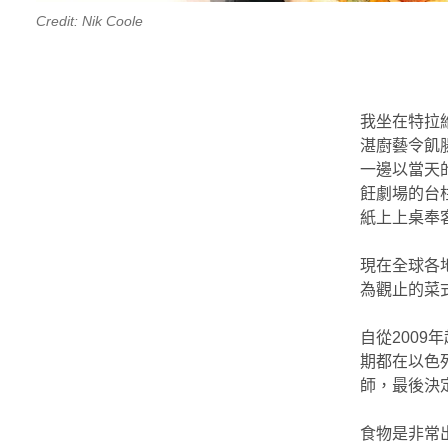
Credit: Nik Coole
我坐在特拉維夫
湛廚藝令飢
一邊以當天
飪劇場的台
紙上上桌奉
現在全球各
為觀止的菜式
自從200
期都在以色
師，最後決定
食物是非常