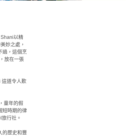
Shani以精
的美妙之處，
不過，這個烹
，放在一張
 這道令人歎
，童年的假
個短時期的律
el旅行社。
久的歷史和豐