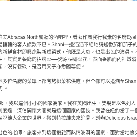
Abraxas North餐廳的酒吧裡，看著作風我行我素的名廚Eyal 
腸轆轆的客人讚歎不已。Shani一邊滔滔不絕地講述番茄和茄子
的新鮮食材即興炮製新穎菜式，他既是大廚，也是出色的演員。
柱，其實是餐廳的招牌菜──烤原棵椰菜花，表面香脆而內裡嫩滑
客，沒有餐碟，是否用叉子亦悉隨尊便。
地多位名廚的菜單上都有烤椰菜花供應，但全都可以追溯至Shani
 。
9年起，我以這個小小的國家為家。我在美國出生，雙親是以色列人
列度過，深信開懷大嚼就是這個國家的國技。我曾在紐約當了一
脫離大企業的世界，搬到特拉維夫來追夢，創辦Delicious Isra
出色的老師。旅客來到這個複雜而熱情澎湃的國家，面對當地悠