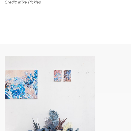
Credit: Mike Pickles
00.00
/
02.17