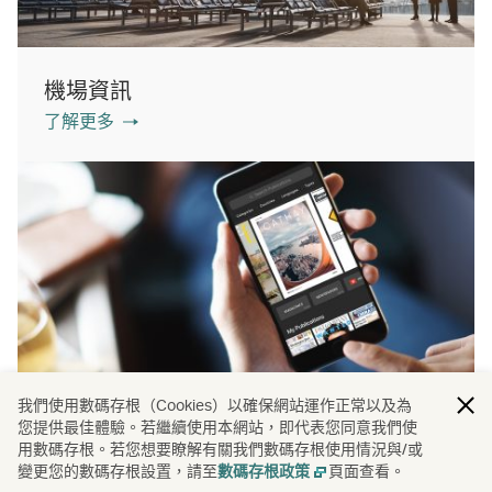
機場資訊
了解更多
我們使用數碼存根（Cookies）以確保網站運作正常以及為
您提供最佳體驗。若繼續使用本網站，即代表您同意我們使
PressReader
用數碼存根。若您想要瞭解有關我們數碼存根使用情況與/或
了解更多
變更您的數碼存根設置，請至
頁面查看。
數碼存根政策