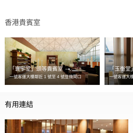
香港貴賓室
「寰宇堂」頭等貴賓室
「玉衡堂
一號客運大樓鄰近 1 號至 4 號登機閘口
一號客運大樓
有用連結