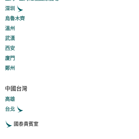
深圳
烏魯木齊
溫州
武漢
西安
廈門
鄭州
中國台灣
高雄
台北
國泰貴賓室