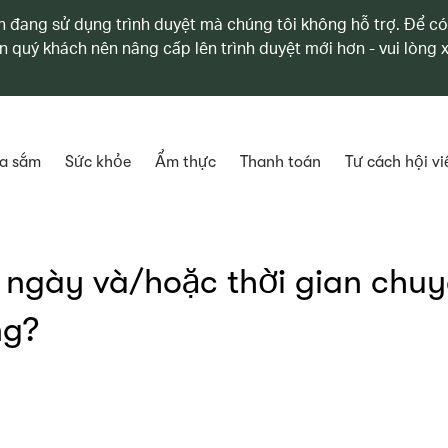
 đang sử dụng trình duyệt mà chúng tôi không hỗ trợ. Để có
n quý khách nên nâng cấp lên trình duyệt mới hơn - vui lòng
a sắm
Sức khỏe
Ẩm thực
Thanh toán
Tư cách hội vi
 ngày và/hoặc thời gian chu
ng?