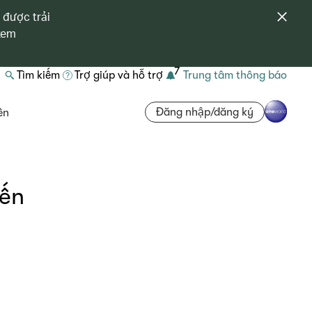
 được trải
 xem
7
Tìm kiếm
Trợ giúp và hỗ trợ
Trung tâm thông báo
Đăng nhập/đăng ký
ên
yến