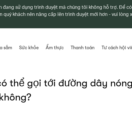
 đang sử dụng trình duyệt mà chúng tôi không hỗ trợ. Để có
n quý khách nên nâng cấp lên trình duyệt mới hơn - vui lòng
a sắm
Sức khỏe
Ẩm thực
Thanh toán
Tư cách hội vi
 có thể gọi tới đường dây nón
 không?