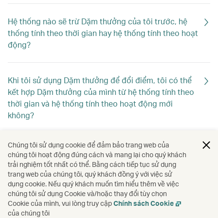
Hệ thống nào sẽ trừ Dặm thưởng của tôi trước, hệ
thống tính theo thời gian hay hệ thống tính theo hoạt
động?
Khi tôi sử dụng Dặm thưởng để đổi điểm, tôi có thể
kết hợp Dặm thưởng của mình từ hệ thống tính theo
thời gian và hệ thống tính theo hoạt động mới
không?
Chúng tôi sử dụng cookie để đảm bảo trang web của
Nếu tôi được hoàn lại Dặm, thì Dặm sẽ được chuyển
chúng tôi hoạt động đúng cách và mang lại cho quý khách
vào hệ thống nào?
trải nghiệm tốt nhất có thể. Bằng cách tiếp tục sử dụng
trang web của chúng tôi, quý khách đồng ý với việc sử
dụng cookie. Nếu quý khách muốn tìm hiểu thêm về việc
chúng tôi sử dụng Cookie và/hoặc thay đổi tùy chọn
Số dặm của tôi sắp hết hạn, nhưng sắp tới tôi không
Cookie của mình, vui lòng truy cập
Chính sách Cookie
có kế hoạch đi lại. Tôi có thể làm gì?
của chúng tôi