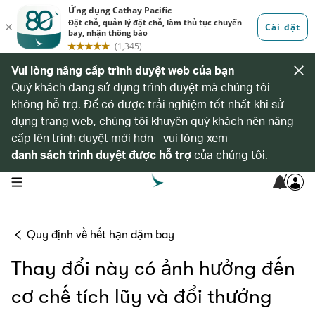
Vui lòng nâng cấp trình duyệt web của bạn
Quý khách đang sử dụng trình duyệt mà chúng tôi
không hỗ trợ. Để có được trải nghiệm tốt nhất khi sử
dụng trang web, chúng tôi khuyên quý khách nên nâng
cấp lên trình duyệt mới hơn - vui lòng xem
danh sách trình duyệt được hỗ trợ
của chúng tôi.
7
open navigation menu
Quy định về hết hạn dặm bay
Thay đổi này có ảnh hưởng đến
cơ chế tích lũy và đổi thưởng