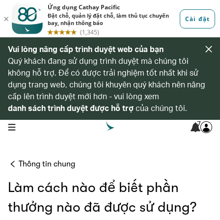
Vui lòng nâng cấp trình duyệt web của bạn
Quý khách đang sử dụng trình duyệt mà chúng tôi
không hỗ trợ. Để có được trải nghiệm tốt nhất khi sử
dụng trang web, chúng tôi khuyên quý khách nên nâng
cấp lên trình duyệt mới hơn - vui lòng xem
danh sách trình duyệt được hỗ trợ
của chúng tôi.
7
open navigation menu
Thông tin chung
Làm cách nào để biết phần
thưởng nào đã được sử dụng?