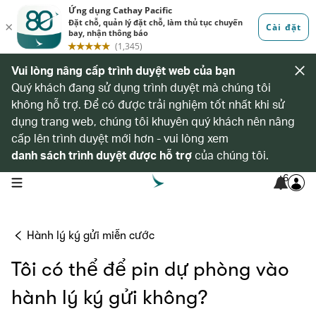
Vui lòng nâng cấp trình duyệt web của bạn
Quý khách đang sử dụng trình duyệt mà chúng tôi
không hỗ trợ. Để có được trải nghiệm tốt nhất khi sử
dụng trang web, chúng tôi khuyên quý khách nên nâng
cấp lên trình duyệt mới hơn - vui lòng xem
danh sách trình duyệt được hỗ trợ
của chúng tôi.
6
open navigation menu
Hành lý ký gửi miễn cước
Tôi có thể để pin dự phòng vào
hành lý ký gửi không?