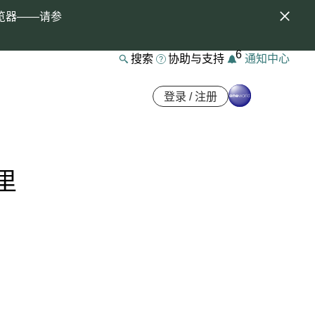
览器——请参
6
搜索
协助与支持
通知中心
登录 / 注册
里