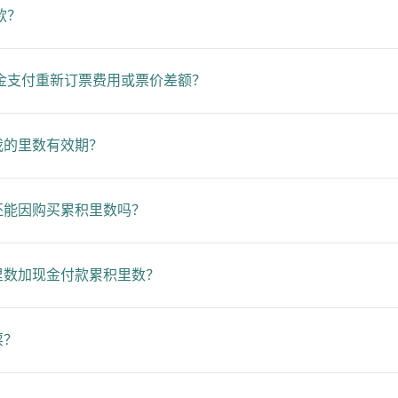
款？
金支付重新订票费用或票价差额？
我的里数有效期？
还能因购买累积里数吗？
里数加现金付款累积里数？
票？