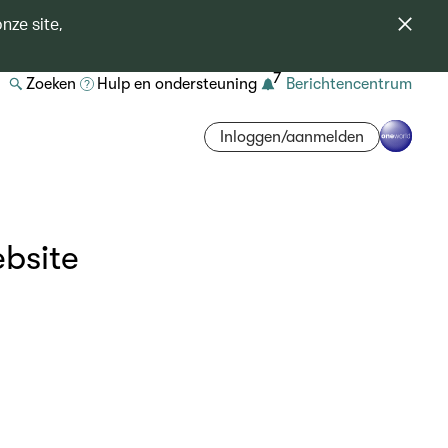
nze site,
7
Zoeken
Hulp en ondersteuning
Berichtencentrum
Inloggen/aanmelden
ebsite