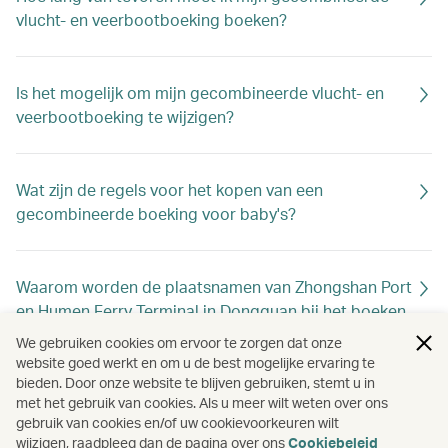
vlucht- en veerbootboeking boeken?
Is het mogelijk om mijn gecombineerde vlucht- en
veerbootboeking te wijzigen?
Wat zijn de regels voor het kopen van een
gecombineerde boeking voor baby's?
Waarom worden de plaatsnamen van Zhongshan Port
en Humen Ferry Terminal in Dongguan bij het boeken
weergegeven als respectievelijk Zhuhai en
We gebruiken cookies om ervoor te zorgen dat onze
Guangzhou?
website goed werkt en om u de best mogelijke ervaring te
bieden. Door onze website te blijven gebruiken, stemt u in
met het gebruik van cookies. Als u meer wilt weten over ons
gebruik van cookies en/of uw cookievoorkeuren wilt
Voor welke routes kan ik Direct Air+Sea boeken op
wijzigen, raadpleeg dan de pagina over ons
Cookiebeleid