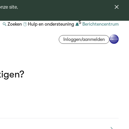
nze site,
5
Zoeken
Hulp en ondersteuning
Berichtencentrum
Inloggen/aanmelden
tigen?