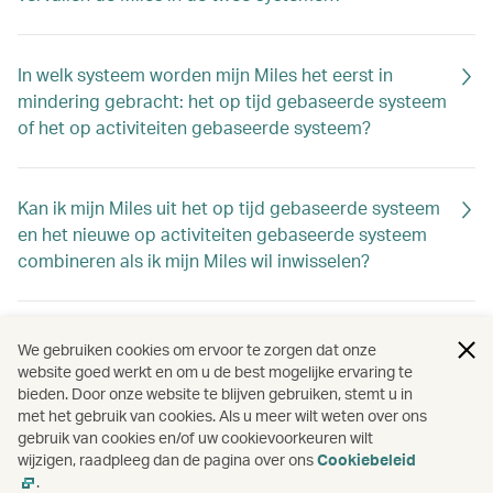
In welk systeem worden mijn Miles het eerst in
mindering gebracht: het op tijd gebaseerde systeem
of het op activiteiten gebaseerde systeem?
Kan ik mijn Miles uit het op tijd gebaseerde systeem
en het nieuwe op activiteiten gebaseerde systeem
combineren als ik mijn Miles wil inwisselen?
Als ik een restitutie van Miles heb, naar welk systeem
We gebruiken cookies om ervoor te zorgen dat onze
gaan de gerestitueerde Miles dan?
website goed werkt en om u de best mogelijke ervaring te
bieden. Door onze website te blijven gebruiken, stemt u in
met het gebruik van cookies. Als u meer wilt weten over ons
gebruik van cookies en/of uw cookievoorkeuren wilt
Mijn miles vervallen binnenkort, maar ik heb
wijzigen, raadpleeg dan de pagina over ons
Cookiebeleid
voorlopig geen reisplannen. Wat kan ik doen?
.