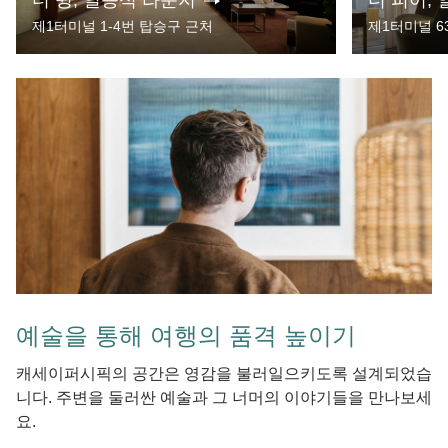
더 윙, 일등석 라운지
더 피어,
제1터미널 1-4번 탑승구 근처
제1터미널 6
예술을 통해 여행의 품격 높이기
캐세이퍼시픽의 공간은 영감을 불러일으키도록 설계되었습
니다. 주변을 둘러싼 예술과 그 너머의 이야기들을 만나보세
요.