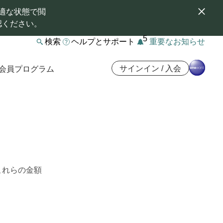
適な状態で閲
認ください。
5
検索
ヘルプとサポート
重要なお知らせ
サインイン / 入会
会員プログラム
これらの金額