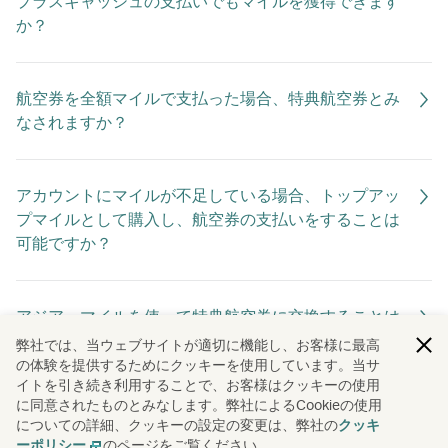
プラスキャッシュの支払いでもマイルを獲得できます
か？
航空券を全額マイルで支払った場合、特典航空券とみ
なされますか？
アカウントにマイルが不足している場合、トップアッ
プマイルとして購入し、航空券の支払いをすることは
可能ですか？
アジア・マイルを使って特典航空券に交換することは
できますか？
弊社では、当ウェブサイトが適切に機能し、お客様に最高
の体験を提供するためにクッキーを使用しています。当サ
イトを引き続き利用することで、お客様はクッキーの使用
に同意されたものとみなします。弊社によるCookieの使用
アジア・マイルを使って旅行オプションに交換するこ
についての詳細、クッキーの設定の変更は、弊社の
クッキ
とは今でも可能ですか？
のページをご覧ください。
ーポリシー