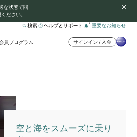
適な状態で閲
認ください。
7
検索
ヘルプとサポート
重要なお知らせ
サインイン / 入会
会員プログラム
空と海をスムーズに乗り