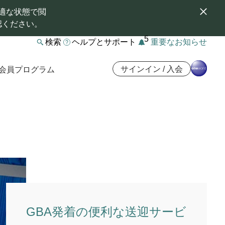
適な状態で閲
認ください。
5
検索
ヘルプとサポート
重要なお知らせ
サインイン / 入会
会員プログラム
GBA発着の便利な送迎サービ